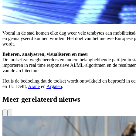
Vooral in de stad komen elke dag weer vele terabytes aan mobiliteitsdat
en geanalyseerd kunnen worden. Het doel van het nieuwe Europese pr
wordt.
Beheren, analyseren, visualiseren en meer
De toolset zal wegbeheerders en andere belanghebbende partijen in sta
importeren in real time responsieve AI/ML-algoritmen en de resultaten
van de architectuur.
Het is de bedoeling dat de toolset wordt ontwikkeld en beproefd in e
en TU Delft,
Arane
en
Argaleo
.
Meer gerelateerd nieuws
Project
Kennis