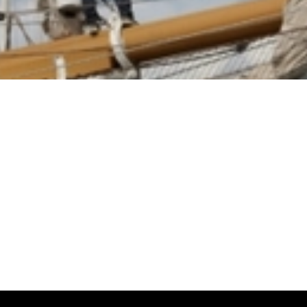
t
e,
Crowd Management During Events
. De module bestaat uit 19 video’
jdragen aan beter crowdmanagement tijdens grootschalige evenementen.