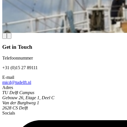
AiMTT publiceert leermodule over crowdmanagemen
Op 2 juli 2026 lanceerde AiMTT zijn eerste (Engelstalige) leermodul
wetenschap en het bedrijfsleven leggen uit hoe AI en data kunnen bi
Lees meer
Get in Touch
Telefoonnummer
+31 (0)15 27 89111
E-mail
micd@tudelft.nl
Adres
TU Delft Campus
Gebouw 26, Etage 1, Deel C
Van der Burghweg 1
2628 CS Delft
Socials